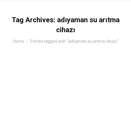
Tag Archives:
adıyaman su arıtma
cihazı
You are here:
Home
Entries tagged with "adıyaman su arıtma cihazı"