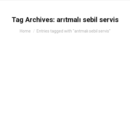
Tag Archives:
arıtmalı sebil servis
You are here:
Home
Entries tagged with "arıtmalı sebil servis"