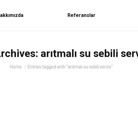
akkımızda
Referanslar
rchives:
arıtmalı su sebili ser
You are here:
Home
Entries tagged with "arıtmalı su sebili servis"