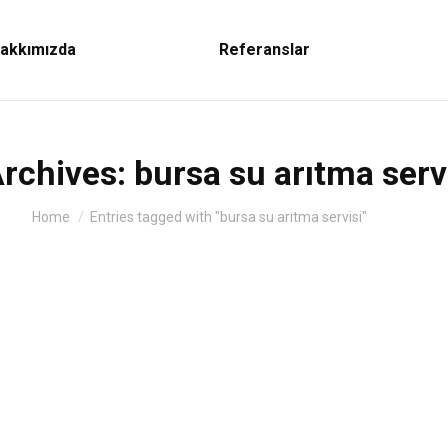
akkımızda
Referanslar
rchives:
bursa su arıtma serv
You are here:
Home
Entries tagged with "bursa su arıtma servisi"