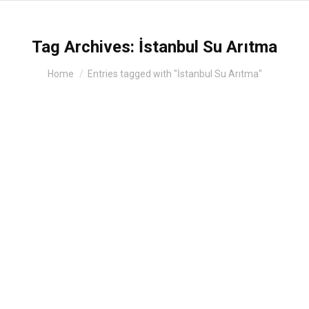
Tag Archives:
İstanbul Su Arıtma
You are here:
Home
Entries tagged with "İstanbul Su Arıtma"
İstanbul Su Arıtma Cihazı