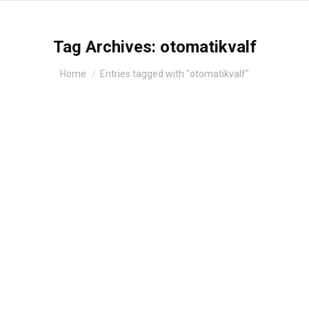
Tag Archives:
otomatikvalf
You are here:
Home
Entries tagged with "otomatikvalf"
Runxın Valfli Kum Filtre F111b F-900
Su Arıtma Cihazı
By
admin
25 Ekim 2025
Runxin F111B / F-900 Tam Otomatik Valfli Kum
Filtre Sistemi Yüksek kapasiteli su arıtma sistemleri
için tasarlanan Runxin F111B / F-900 Tam Otomatik
Valfli Kum Filtre, endüstriyel tesislerde, otellerde,
tarımsal sulama ve merkezi sistemlerde güvenilir bir
ön arıtma çözümüdür. 2 inch bağlantı çapına ve
yaklaşık 17,9 m³/saat servis debisine sahip bu