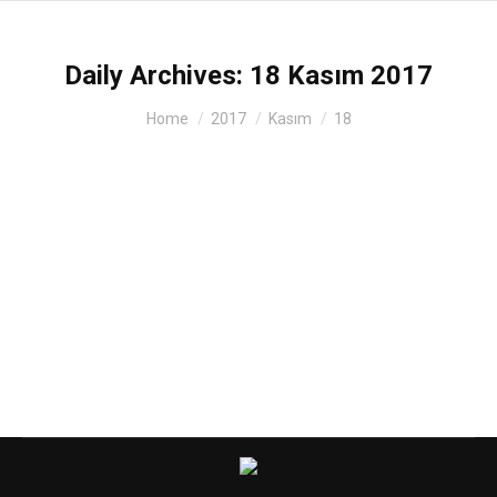
Daily Archives:
18 Kasım 2017
You are here:
Home
2017
Kasım
18
Ravent Cool su arıtma
Su Arıtma Cihazı
By
admin
18 Kasım 2017
Ravent Cool su arıtma