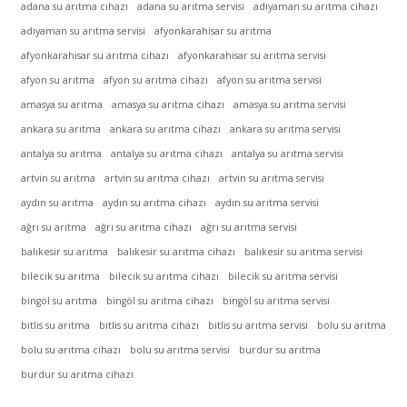
adana su arıtma cihazı
adana su arıtma servisi
adıyaman su arıtma cihazı
adıyaman su arıtma servisi
afyonkarahisar su arıtma
afyonkarahisar su arıtma cihazı
afyonkarahisar su arıtma servisi
afyon su arıtma
afyon su arıtma cihazı
afyon su arıtma servisi
amasya su arıtma
amasya su arıtma cihazı
amasya su arıtma servisi
ankara su arıtma
ankara su arıtma cihazı
ankara su arıtma servisi
antalya su arıtma
antalya su arıtma cihazı
antalya su arıtma servisi
artvin su arıtma
artvin su arıtma cihazı
artvin su arıtma servisi
aydın su arıtma
aydın su arıtma cihazı
aydın su arıtma servisi
ağrı su arıtma
ağrı su arıtma cihazı
ağrı su arıtma servisi
balıkesir su arıtma
balıkesir su arıtma cihazı
balıkesir su arıtma servisi
bilecik su arıtma
bilecik su arıtma cihazı
bilecik su arıtma servisi
bingöl su arıtma
bingöl su arıtma cihazı
bingöl su arıtma servisi
bitlis su arıtma
bitlis su arıtma cihazı
bitlis su arıtma servisi
bolu su arıtma
bolu su arıtma cihazı
bolu su arıtma servisi
burdur su arıtma
burdur su arıtma cihazı