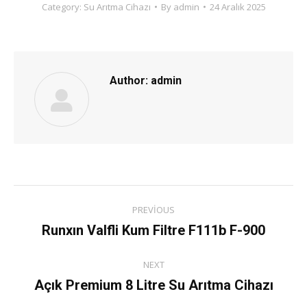
Category:
Su Arıtma Cihazı
By
admin
24 Aralık 2025
Author:
admin
Post
PREVIOUS
navigation
Runxın Valfli Kum Filtre F111b F-900
Previous
post:
NEXT
Açık Premium 8 Litre Su Arıtma Cihazı
Next
post: