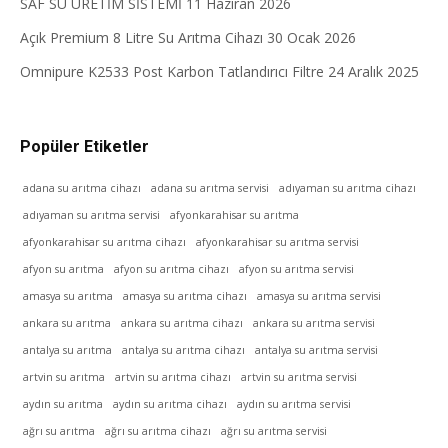
SAF SU ÜRETİM SİSTEMİ
11 Haziran 2026
Açık Premium 8 Litre Su Arıtma Cihazı
30 Ocak 2026
Omnipure K2533 Post Karbon Tatlandırıcı Filtre
24 Aralık 2025
Popüler Etiketler
adana su arıtma cihazı
adana su arıtma servisi
adıyaman su arıtma cihazı
adıyaman su arıtma servisi
afyonkarahisar su arıtma
afyonkarahisar su arıtma cihazı
afyonkarahisar su arıtma servisi
afyon su arıtma
afyon su arıtma cihazı
afyon su arıtma servisi
amasya su arıtma
amasya su arıtma cihazı
amasya su arıtma servisi
ankara su arıtma
ankara su arıtma cihazı
ankara su arıtma servisi
antalya su arıtma
antalya su arıtma cihazı
antalya su arıtma servisi
artvin su arıtma
artvin su arıtma cihazı
artvin su arıtma servisi
aydın su arıtma
aydın su arıtma cihazı
aydın su arıtma servisi
ağrı su arıtma
ağrı su arıtma cihazı
ağrı su arıtma servisi