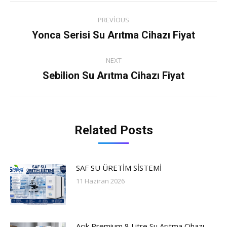
Post
PREVIOUS
navigation
Yonca Serisi Su Arıtma Cihazı Fiyat
Previous
post:
NEXT
Sebilion Su Arıtma Cihazı Fiyat
Next
post:
Related Posts
SAF SU ÜRETİM SİSTEMİ
11 Haziran 2026
Açık Premium 8 Litre Su Arıtma Cihazı