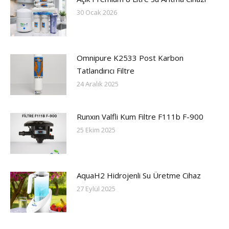
30 Ocak 2026
Omnipure K2533 Post Karbon
Tatlandırıcı Filtre
24 Aralık 2025
Runxın Valfli Kum Filtre F111b F-900
25 Ekim 2025
AquaH2 Hidrojenli Su Üretme Cihaz
27 Eylül 2025