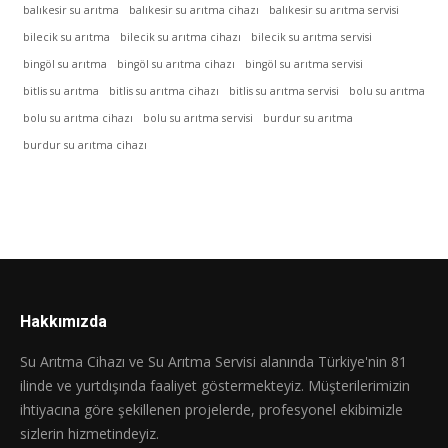
balıkesir su arıtma
balıkesir su arıtma cihazı
balıkesir su arıtma servisi
bilecik su arıtma
bilecik su arıtma cihazı
bilecik su arıtma servisi
bingöl su arıtma
bingöl su arıtma cihazı
bingöl su arıtma servisi
bitlis su arıtma
bitlis su arıtma cihazı
bitlis su arıtma servisi
bolu su arıtma
bolu su arıtma cihazı
bolu su arıtma servisi
burdur su arıtma
burdur su arıtma cihazı
Hakkımızda
Su Arıtma Cihazı ve Su Arıtma Servisi alanında Türkiye'nin 81
ilinde ve yurtdışında faaliyet göstermekteyiz. Müşterilerimizin
ihtiyacına göre şekillenen projelerde, profesyonel ekibimizle
sizlerin hizmetindeyiz.